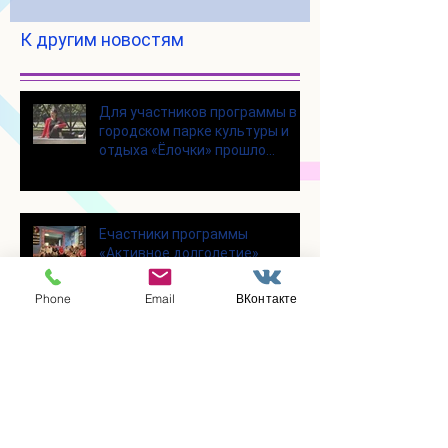
К другим новостям
Для участников программы в
городском парке культуры и
отдыха «Ёлочки» прошло
занятие по йоге
Eчастники программы
«Активное долголетие»
побывали с экскурсией в
Шоколадном Доме «Юкатан»
Phone
Email
ВКонтакте
В полустационарном
отделении № 1 прошёл
насыщенный день.