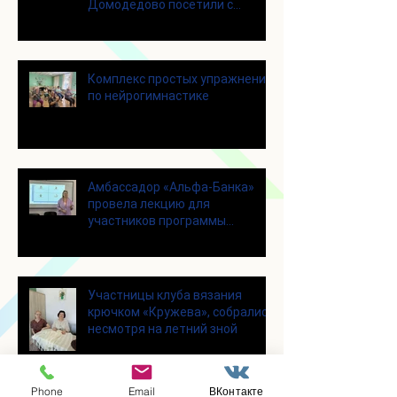
Домодедово посетили с
экскурсией городской округ
Щелково
Комплекс простых упражнений
по нейрогимнастике
Амбассадор «Альфа-Банка»
провела лекцию для
участников программы
«Активное долголетие»
Участницы клуба вязания
крючком «Кружева», собрались
несмотря на летний зной
Phone
Email
ВКонтакте