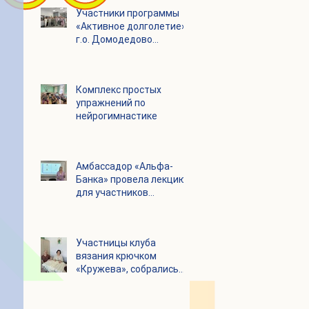
Участники программы
«Активное долголетие»
г.о. Домодедово
посетили с экскурсией
городской округ
Щелково
Комплекс простых
упражнений по
нейрогимнастике
Амбассадор «Альфа-
Банка» провела лекцию
для участников
программы «Активное
долголетие»
Участницы клуба
вязания крючком
«Кружева», собрались
несмотря на летний
зной