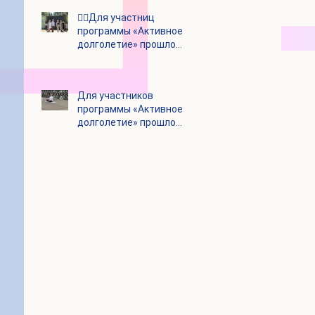
👯‍♀️Для участниц
программы «Активное
долголетие» прошло
очередное занятие по
дефиле
Для участников
программы «Активное
долголетие» прошло
очередное занятие по
йоге