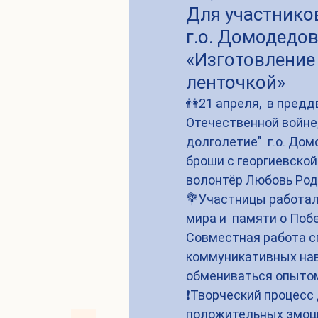
Для участнико
г.о. Домодедо
«Изготовление
ленточкой»
👫21 апреля,  в пред
Отечественной войне,
долголетие"  г.о. До
броши с георгиевской
волонтёр Любовь Род
💐Участницы работал
мира и  памяти о По
Совместная работа с
коммуникативных нав
обмениваться опытом
❗️Творческий процесс
положительных эмоц