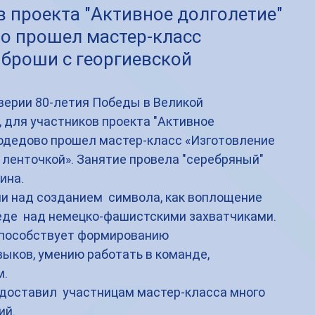
в проекта "Активное долголетие"
во прошел мастер-класс
 броши с георгиевской
дверии 80-летия Победы в Великой 
 для участников проекта "Активное 
модедово прошел мастер-класс «Изготовление 
 ленточкой». Занятие провела "серебряный" 
ина.
и над созданием  символа, как воплощение 
беде  над немецко-фашистскими захватчиками.
пособствует формированию 
ыков, умению работать в команде, 
. 
 доставил  участницам мастер-класса много 
ий.