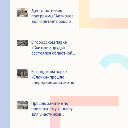
Для участников
программы "Активное
долголетие" прошло
увлекательное
мероприятие с
современными
В городском парке
настольными играми
«Скитские пруды»
состоялся областной
турнир по петанку
В городском парке
«Ёлочки» прошло
очередное занятие по
историко-бытовым
бальным танцам
Прошло занятие по
настольному теннису
для участников
программы «Активное
долголетие»