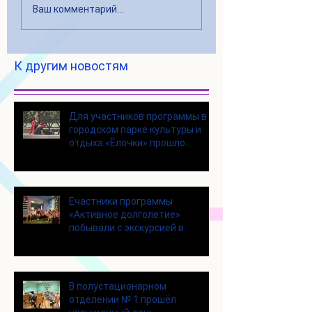
Ваш комментарий...
К другим новостям
Для участников программы в
городском парке культуры и
отдыха «Ёлочки» прошло
занятие по йоге
Eчастники программы
«Активное долголетие»
побывали с экскурсией в
Шоколадном Доме «Юкатан»
В полустационарном
отделении № 1 прошёл