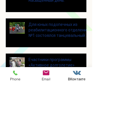
насыщенный день.
Для юных подопечных из
реабилитационного отделения
№1 состоялся танцевальный
мастер-класс
Eчастники программы
«Активное долголетие»
побывали с экскурсией в
городском округе Зарайск
Phone
Email
ВКонтакте
В отделении социальной
реабилитации № 1 в отделении
социальной реабилитации № 1