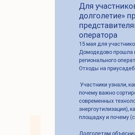
Для участнико
долголетие» п
представителя
оператора
15 мая для участнико
Домодедово прошла в
регионального операт
Отходы на приусадеб
 Участники узнали, к
почему важно сортиро
современных технолог
энергоутилизация), к
площадку и почему (с
Долголетам объяснили