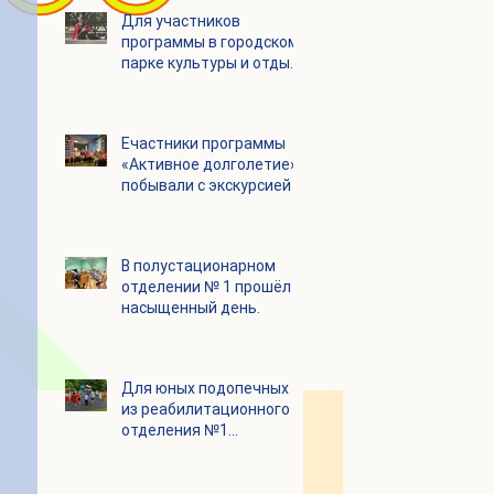
Для участников
программы в городском
парке культуры и отдыха
«Ёлочки» прошло
занятие по йоге
Eчастники программы
«Активное долголетие»
побывали с экскурсией в
Шоколадном Доме
«Юкатан»
В полустационарном
отделении № 1 прошёл
насыщенный день.
Для юных подопечных
из реабилитационного
отделения №1
состоялся
танцевальный мастер-
класс