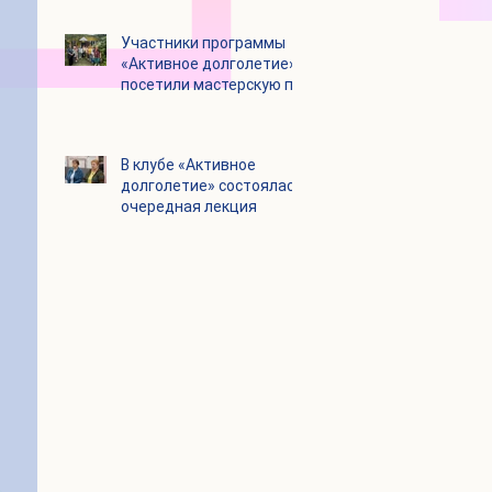
Цигун
Участники программы
«Активное долголетие»
посетили мастерскую по
производству шоколада
«Юкатан»
В клубе «Активное
долголетие» состоялась
очередная лекция