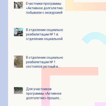
Eчастники программы
«Активное долголетие»
побывали с экскурсией в
городском округе
Зарайск
В отделении социальной
реабилитации № 1 в
отделении социальной
реабилитации № 1
В отделении социальной
реабилитации № 1
состоялся уютный и
очень душевный
мастер‑класс
Для участников
программы «Активное
долголетие» прошло
очередное занятие по