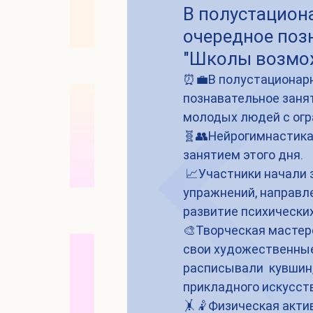
В полустацион
очередное поз
"Школы возмо
⏰💼В полустационар
познавательное заня
молодых людей с ог
🧬👥Нейрогимнастика
занятием этого дня.
 📈Участники начали знакомится  с комплексом специальных 
упражнений, направле
развитие психических
🎨Творческая мастер
свои художественные
расписывали  кувшин
прикладного искусст
🤸🤾Физическая акти