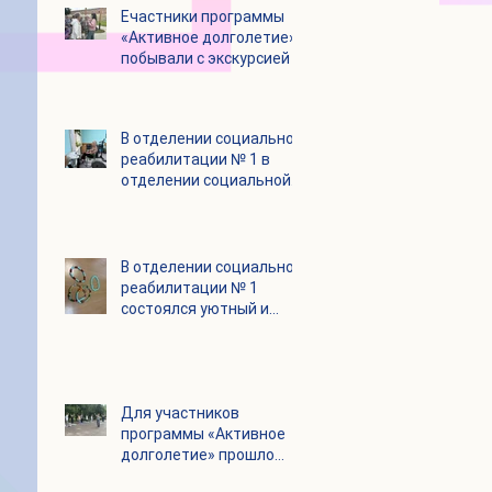
Eчастники программы
«Активное долголетие»
побывали с экскурсией в
городском округе
Зарайск
В отделении социальной
реабилитации № 1 в
отделении социальной
реабилитации № 1
В отделении социальной
реабилитации № 1
состоялся уютный и
очень душевный
мастер‑класс
Для участников
программы «Активное
долголетие» прошло
очередное занятие по