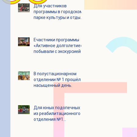
Для участников
программы в городском
парке культуры и отдыха
«Ёлочки» прошло
занятие по йоге
Eчастники программы
«Активное долголетие»
побывали с экскурсией в
Шоколадном Доме
«Юкатан»
В полустационарном
отделении № 1 прошёл
насыщенный день.
Для юных подопечных
из реабилитационного
отделения №1
состоялся
танцевальный мастер-
класс