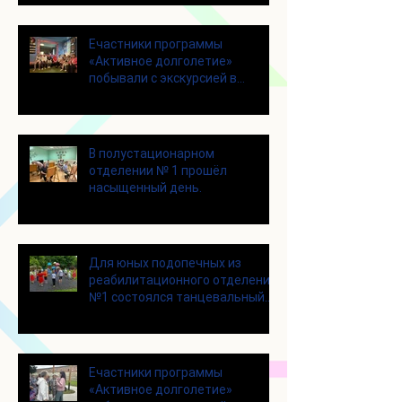
Eчастники программы
«Активное долголетие»
побывали с экскурсией в
Шоколадном Доме «Юкатан»
В полустационарном
отделении № 1 прошёл
насыщенный день.
Для юных подопечных из
реабилитационного отделения
№1 состоялся танцевальный
мастер-класс
Eчастники программы
«Активное долголетие»