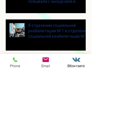
побывали с экскурсией в
городском округе Зарайск
В отделении социальной
реабилитации № 1 в отделении
социальной реабилитации № 1
В отделении социальной
Phone
Email
ВКонтакте
реабилитации № 1 состоялся
уютный и очень душевный
мастер‑класс
Для участников программы
«Активное долголетие»
прошло очередное занятие по
Цигун