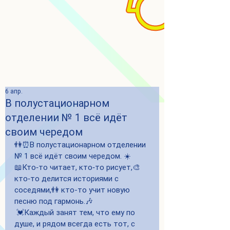
6 апр.
В полустационарном
отделении № 1 всё идёт
своим чередом
👫⏰В полустационарном отделении 
№ 1 всё идёт своим чередом. ☀️
📖Кто‑то читает, кто‑то рисует,🎨 
кто‑то делится историями с 
соседями,👫 кто-то учит новую 
песню под гармонь.🎶
 💓Каждый занят тем, что ему по 
душе, и рядом всегда есть тот, с 