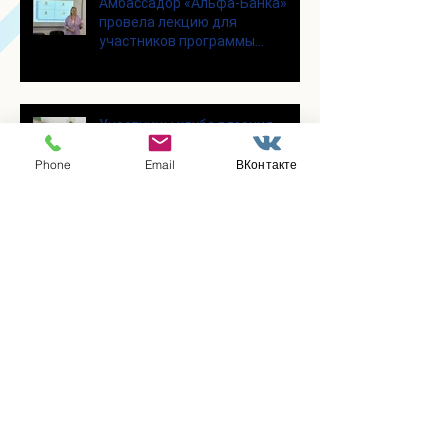
Амбассадор «Альфа-Банка»
провела лекцию для
участников программы
«Активное долголетие»
Участницы клуба вязания
крючком «Кружева», собрались
несмотря на летний зной
Phone
Email
ВКонтакте
Для участников программы
"Активное долголетие" прошло
увлекательное мероприятие с
современными настольными
играми
В городском парке «Скитские
пруды» состоялся областной
турнир по петанку