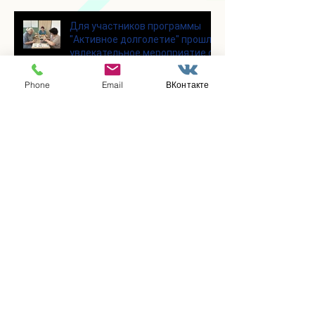
Для участников программы
"Активное долголетие" прошло
увлекательное мероприятие с
современными настольными
играми
Phone
Email
ВКонтакте
В городском парке «Скитские
пруды» состоялся областной
турнир по петанку
В городском парке «Ёлочки»
прошло очередное занятие по
историко-бытовым бальным
танцам
Прошло занятие по
настольному теннису для
участников программы