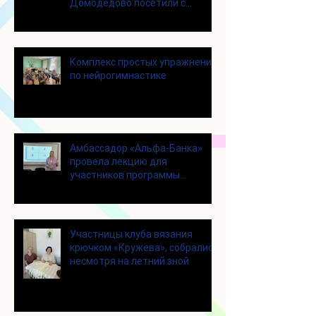
Домодедово посетили с
экскурсией городской округ
Щелково
Комплекс простых упражнений
по нейрогимнастике
Амбассадор «Альфа-Банка»
провела лекцию для
участников программы
«Активное долголетие»
Участницы клуба вязания
крючком «Кружева», собрались
несмотря на летний зной