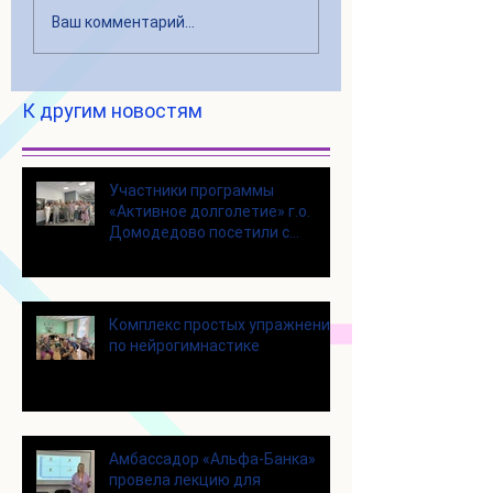
Ваш комментарий...
К другим новостям
Участники программы
«Активное долголетие» г.о.
Домодедово посетили с
экскурсией городской округ
Щелково
Комплекс простых упражнений
по нейрогимнастике
Амбассадор «Альфа-Банка»
провела лекцию для