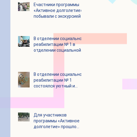
Eчастники программы
«Активное долголетие»
побывали с экскурсией в
городском округе
Зарайск
В отделении социальной
реабилитации № 1 в
отделении социальной
реабилитации № 1
В отделении социальной
реабилитации № 1
состоялся уютный и
очень душевный
мастер‑класс
Для участников
программы «Активное
долголетие» прошло
очередное занятие по