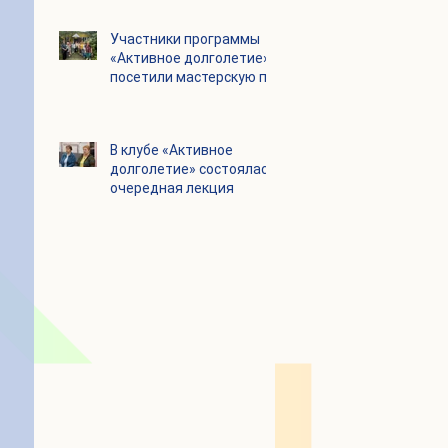
Цигун
Участники программы
«Активное долголетие»
посетили мастерскую по
производству шоколада
«Юкатан»
В клубе «Активное
долголетие» состоялась
очередная лекция