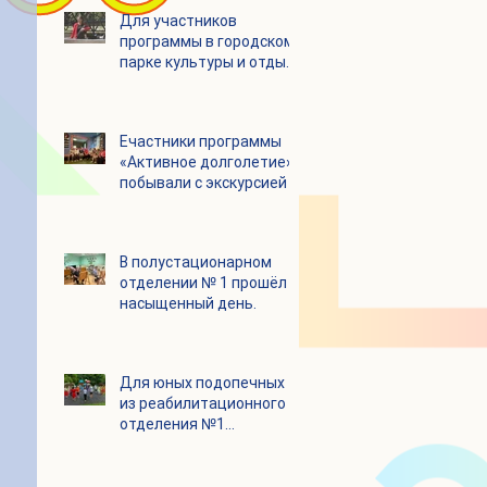
Для участников
программы в городском
парке культуры и отдыха
«Ёлочки» прошло
занятие по йоге
Eчастники программы
«Активное долголетие»
побывали с экскурсией в
Шоколадном Доме
«Юкатан»
В полустационарном
отделении № 1 прошёл
насыщенный день.
Для юных подопечных
из реабилитационного
отделения №1
состоялся
танцевальный мастер-
класс