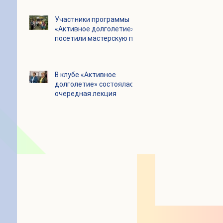
Цигун
Участники программы
«Активное долголетие»
посетили мастерскую по
производству шоколада
«Юкатан»
В клубе «Активное
долголетие» состоялась
очередная лекция