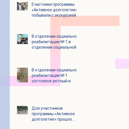
Eчастники программы
«Активное долголетие»
побывали с экскурсией в
городском округе
Зарайск
В отделении социальной
реабилитации № 1 в
отделении социальной
реабилитации № 1
В отделении социальной
реабилитации № 1
состоялся уютный и
очень душевный
мастер‑класс
Для участников
программы «Активное
долголетие» прошло
очередное занятие по