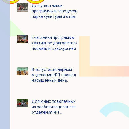
Для участников
программы в городском
парке культуры и отдыха
«Ёлочки» прошло
занятие по йоге
Eчастники программы
«Активное долголетие»
побывали с экскурсией в
Шоколадном Доме
«Юкатан»
В полустационарном
отделении № 1 прошёл
насыщенный день.
Для юных подопечных
из реабилитационного
отделения №1
состоялся
танцевальный мастер-
класс