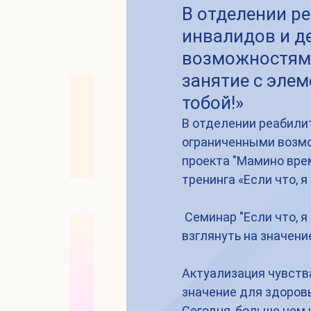
В отделении р
инвалидов и д
возможностям
занятие с элем
тобой!»
В отделении реабилит
ограниченными возмо
проекта "Мамино вре
тренинга «Если что, я 
 Семинар "Если что, я с тобой!" позволил участникам по-новому 
взглянуть на значени
Актуализация чувств
значение для здоров
Сегодня, больше чем 