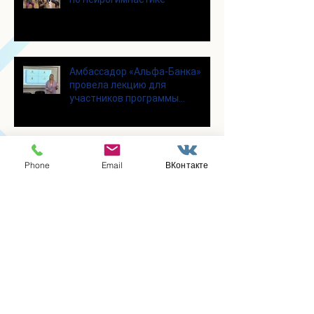
Амбассадор «Альфа-Банка»
провела лекцию для
участников программы
«Активное долголетие»
Участницы клуба вязания
Phone
Email
ВКонтакте
крючком «Кружева», собрались
несмотря на летний зной
Для участников программы
"Активное долголетие" прошло
увлекательное мероприятие с
современными настольными