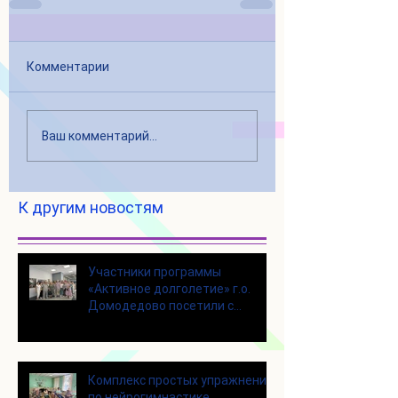
Комментарии
Ваш комментарий...
К другим новостям
Участники программы
«Активное долголетие» г.о.
Домодедово посетили с
экскурсией городской округ
Щелково
Комплекс простых упражнений
по нейрогимнастике