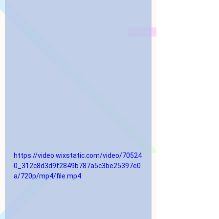
https://video.wixstatic.com/video/70524
0_312c8d3d9f2849b787a5c3be25397e0
a/720p/mp4/file.mp4