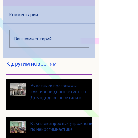
Комментарии
Ваш комментарий...
К другим новостям
Участники программы
«Активное долголетие» г.о.
Домодедово посетили с
экскурсией городской округ
Щелково
Комплекс простых упражнений
по нейрогимнастике