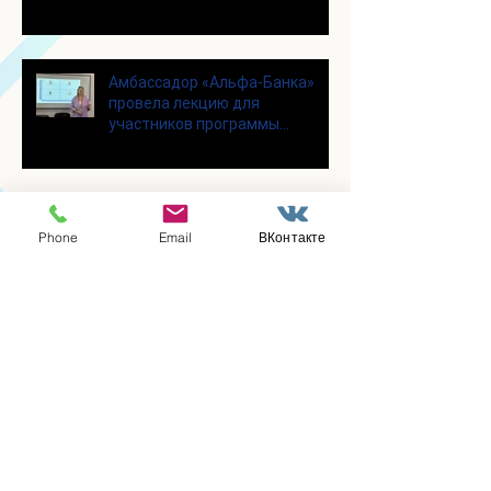
Амбассадор «Альфа-Банка»
провела лекцию для
участников программы
«Активное долголетие»
Участницы клуба вязания
крючком «Кружева», собрались
Phone
Email
ВКонтакте
несмотря на летний зной
Для участников программы
"Активное долголетие" прошло
увлекательное мероприятие с
современными настольными
играми