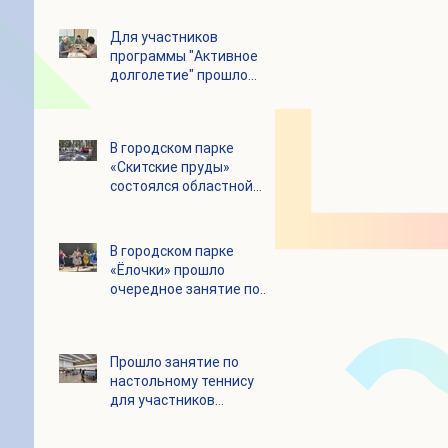
Для участников
программы "Активное
долголетие" прошло
увлекательное
мероприятие с
современными
В городском парке
настольными играми
«Скитские пруды»
состоялся областной
турнир по петанку
В городском парке
«Ёлочки» прошло
очередное занятие по
историко-бытовым
бальным танцам
Прошло занятие по
настольному теннису
для участников
программы «Активное
долголетие»