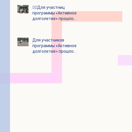
👯‍♀️Для участниц
программы «Активное
долголетие» прошло
очередное занятие по
дефиле
Для участников
программы «Активное
долголетие» прошло
очередное занятие по
йоге