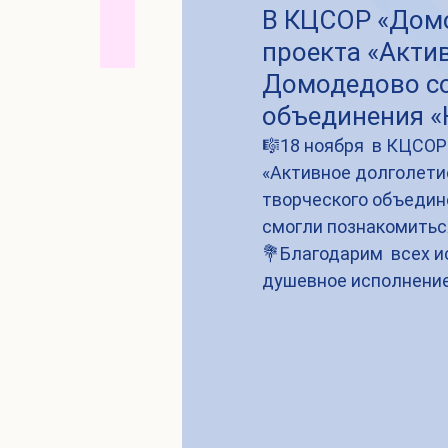
В КЦСОР «Домо
проекта «Актив
Домодедово со
объединения «
🎼18 ноября  в КЦСОР
«Активное долголетие
творческого объедине
смогли познакомиться
💐Благодарим  всех и
душевное исполнени