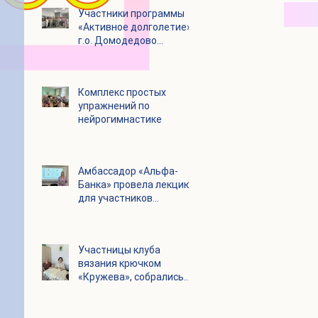
Участники программы
«Активное долголетие»
г.о. Домодедово
посетили с экскурсией
городской округ
Щелково
Комплекс простых
упражнений по
нейрогимнастике
Амбассадор «Альфа-
Банка» провела лекцию
для участников
программы «Активное
долголетие»
Участницы клуба
вязания крючком
«Кружева», собрались
несмотря на летний
зной