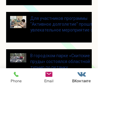
Для участников программы
"Активное долголетие" прошло
увлекательное мероприятие с
современными настольными
играми
В городском парке «Скитские
пруды» состоялся областной
турнир по петанку
Phone
Email
ВКонтакте
В городском парке «Ёлочки»
прошло очередное занятие по
историко-бытовым бальным
танцам
Прошло занятие по
настольному теннису для