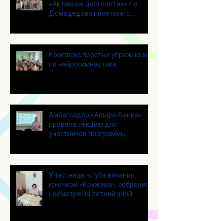
«Активное долголетие» г.о.
Домодедово посетили с
экскурсией городской округ
Щелково
Комплекс простых упражнений
по нейрогимнастике
Амбассадор «Альфа-Банка»
провела лекцию для
участников программы
«Активное долголетие»
Участницы клуба вязания
крючком «Кружева», собрались
несмотря на летний зной