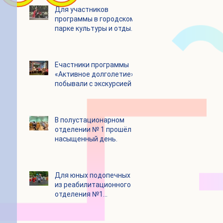
Для участников
программы в городском
парке культуры и отдыха
«Ёлочки» прошло
занятие по йоге
Eчастники программы
«Активное долголетие»
побывали с экскурсией в
Шоколадном Доме
«Юкатан»
В полустационарном
отделении № 1 прошёл
насыщенный день.
Для юных подопечных
из реабилитационного
отделения №1
состоялся
танцевальный мастер-
класс