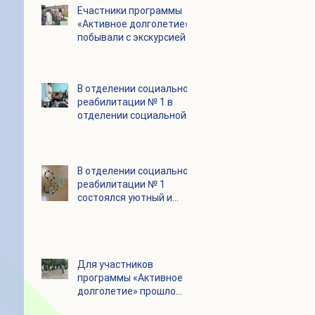
Eчастники программы
«Активное долголетие»
побывали с экскурсией в
городском округе
Зарайск
В отделении социальной
реабилитации № 1 в
отделении социальной
реабилитации № 1
В отделении социальной
реабилитации № 1
состоялся уютный и
очень душевный
мастер‑класс
Для участников
программы «Активное
долголетие» прошло
очередное занятие по