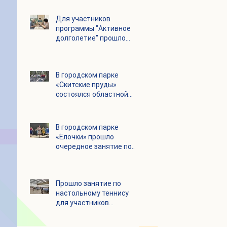
Для участников
программы "Активное
долголетие" прошло
увлекательное
мероприятие с
современными
В городском парке
настольными играми
«Скитские пруды»
состоялся областной
турнир по петанку
В городском парке
«Ёлочки» прошло
очередное занятие по
историко-бытовым
бальным танцам
Прошло занятие по
настольному теннису
для участников
программы «Активное
долголетие»