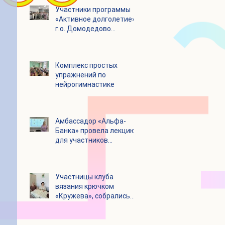
Участники программы
«Активное долголетие»
г.о. Домодедово
посетили с экскурсией
городской округ
Щелково
Комплекс простых
упражнений по
нейрогимнастике
Амбассадор «Альфа-
Банка» провела лекцию
для участников
программы «Активное
долголетие»
Участницы клуба
вязания крючком
«Кружева», собрались
несмотря на летний
зной