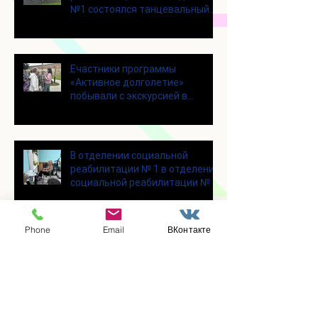
№1 состоялся танцевальный
мастер-класс
Eчастники программы
«Активное долголетие»
побывали с экскурсией в
городском округе Зарайск
В отделении социальной
реабилитации № 1 в отделении
социальной реабилитации № 1
Phone
Email
ВКонтакте
В отделении социальной
реабилитации № 1 состоялся
уютный и очень душевный
мастер‑класс