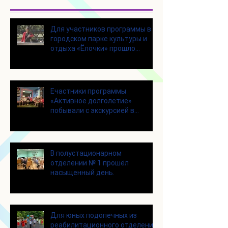
Для участников программы в
городском парке культуры и
отдыха «Ёлочки» прошло
занятие по йоге
Eчастники программы
«Активное долголетие»
побывали с экскурсией в
Шоколадном Доме «Юкатан»
В полустационарном
отделении № 1 прошёл
насыщенный день.
Для юных подопечных из
реабилитационного отделения