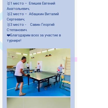
🥇1 место –  Епишев Евгений 
Анатольевич;
🥈2 место –  Абашкин Виталий 
Сергеевич;
🥉3 место -    Савин Георгий 
Степанович.
❤️Благодарим всех за участие в 
турнире!