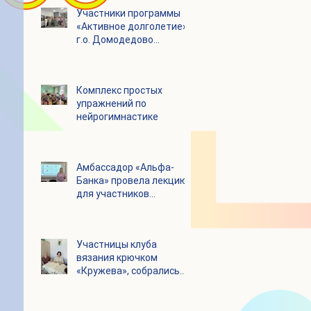
Участники программы
«Активное долголетие»
г.о. Домодедово
посетили с экскурсией
городской округ
Щелково
Комплекс простых
упражнений по
нейрогимнастике
Амбассадор «Альфа-
Банка» провела лекцию
для участников
программы «Активное
долголетие»
Участницы клуба
вязания крючком
«Кружева», собрались
несмотря на летний
зной