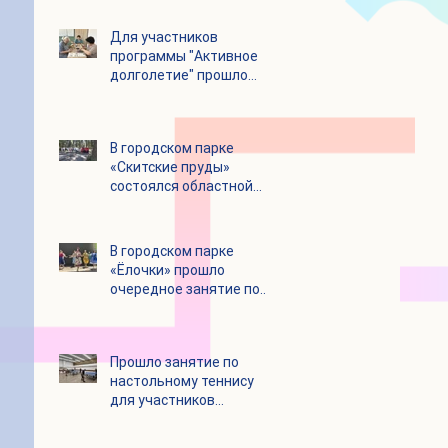
Для участников
программы "Активное
долголетие" прошло
увлекательное
мероприятие с
современными
В городском парке
настольными играми
«Скитские пруды»
состоялся областной
турнир по петанку
В городском парке
«Ёлочки» прошло
очередное занятие по
историко-бытовым
бальным танцам
Прошло занятие по
настольному теннису
для участников
программы «Активное
долголетие»