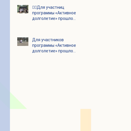
👯‍♀️Для участниц
программы «Активное
долголетие» прошло
очередное занятие по
дефиле
Для участников
программы «Активное
долголетие» прошло
очередное занятие по
йоге