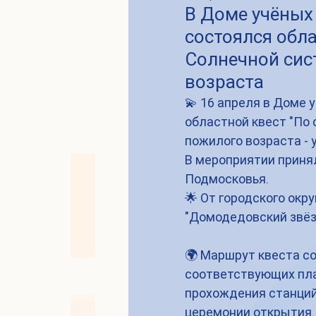
В Доме учёных
состоялся обла
Солнечной сис
возраста
💫 16 апреля в Доме 
областной квест "По
пожилого возраста - 
В мероприятии принял
Подмосковья.
🌟 От городского окр
"Домодедовский звёз
🌍 Маршрут квеста со
соответствующих пла
прохождения станций
церемонии открытия.