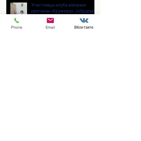
Участницы клуба вязания
крючком «Кружева», собрались
несмотря на летний зной
Phone
Email
ВКонтакте
Для участников программы
"Активное долголетие" прошло
увлекательное мероприятие с
современными настольными
играми
В городском парке «Скитские
пруды» состоялся областной
турнир по петанку
В городском парке «Ёлочки»
прошло очередное занятие по
историко-бытовым бальным