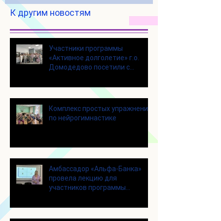
К другим новостям
Участники программы
«Активное долголетие» г.о.
Домодедово посетили с
экскурсией городской округ
Щелково
Комплекс простых упражнений
по нейрогимнастике
Амбассадор «Альфа-Банка»
провела лекцию для
участников программы
«Активное долголетие»