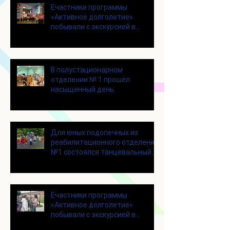
Eчастники программы
«Активное долголетие»
побывали с экскурсией в
Шоколадном Доме «Юкатан»
В полустационарном
отделении № 1 прошёл
насыщенный день.
Для юных подопечных из
реабилитационного отделения
№1 состоялся танцевальный
мастер-класс
Eчастники программы
«Активное долголетие»
побывали с экскурсией в
городском округе Зарайск