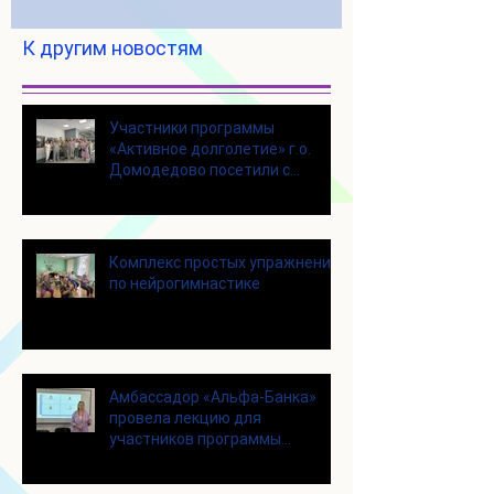
К другим новостям
Участники программы
«Активное долголетие» г.о.
Домодедово посетили с
экскурсией городской округ
Щелково
Комплекс простых упражнений
по нейрогимнастике
Амбассадор «Альфа-Банка»
провела лекцию для
участников программы
«Активное долголетие»