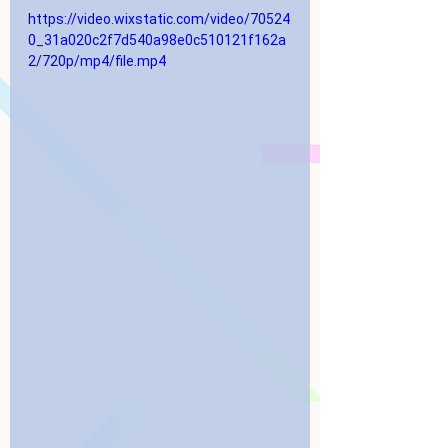
https://video.wixstatic.com/video/70524
0_31a020c2f7d540a98e0c510121f162a
2/720p/mp4/file.mp4