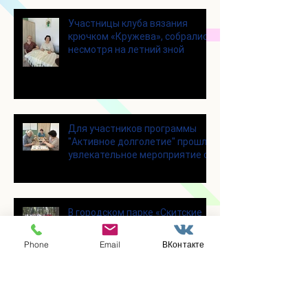
Участницы клуба вязания
крючком «Кружева», собрались
несмотря на летний зной
Для участников программы
"Активное долголетие" прошло
увлекательное мероприятие с
современными настольными
играми
В городском парке «Скитские
пруды» состоялся областной
турнир по петанку
Phone
Email
ВКонтакте
В городском парке «Ёлочки»
прошло очередное занятие по