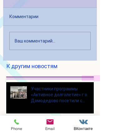
Комментарии
Ваш комментарий...
К другим новостям
Участники программы
«Активное долголетие» г.о.
Домодедово посетили с
экскурсией городской округ
Щелково
Комплекс простых упражнений
Phone
Email
ВКонтакте
по нейрогимнастике