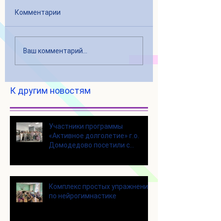
Комментарии
Ваш комментарий...
К другим новостям
Участники программы
«Активное долголетие» г.о.
Домодедово посетили с
экскурсией городской округ
Щелково
Комплекс простых упражнений
по нейрогимнастике